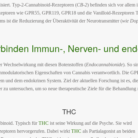
lisiert. Typ-2-Cannabinoid-Rezeptoren (
CB-2
) befinden sich vor allem i
ezeptoren wie GPR55, GPR119, GPR18 und die Vanilloid-Rezeptoren 
 ist die Reduzierung der Überaktivität der Neurotransmitter (
wie Dop
rbinden Immun-, Nerven- und end
er Wechselwirkung mit diesen Botenstoffen (
Endocannabionide
). So s
modulatorischen Eigenschaften von Cannabis verantwortlich. Die GP
und dem endokrinen System. Ziel der aktuellen Forschung ist es, di
 zu untersuchen, um so neue therapeutische Ziele für die Behandlung 
THC
binoid. Typisch für
THC
ist seine Wirkung auf die Psyche. Sie wird
zeptoren hervorgerufen. Dabei wirkt
THC
als Partialagonist an beiden