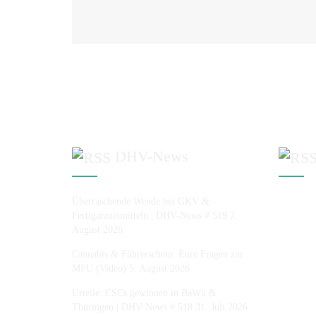
DHV-News
Überraschende Wende bei GKV &
Fertigarzneimitteln | DHV-News # 519
7.
August 2026
Cannabis & Führerschein: Eure Fragen zur
MPU (Video)
5. August 2026
Urteile: CSCs gewinnen in BaWü &
Thüringen | DHV-News # 518
31. Juli 2026