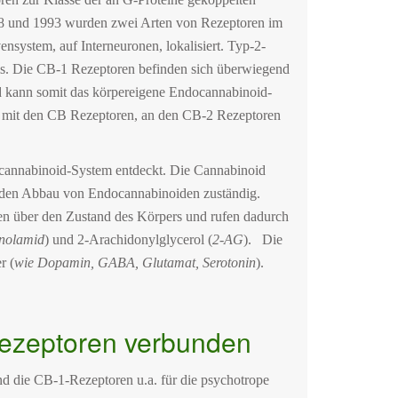
88 und 1993 wurden zwei Arten von Rezeptoren im
nsystem, auf Interneuronen, lokalisiert. Typ-2-
ms. Die CB-1 Rezeptoren befinden sich überwiegend
d kann somit das körpereigene Endocannabinoid-
kt mit den CB Rezeptoren, an den CB-2 Rezeptoren
annabinoid-System entdeckt. Die Cannabinoid
 den Abbau von Endocannabinoiden zuständig.
en über den Zustand des Körpers und rufen dadurch
anolamid
) und 2-Arachidonylglycerol (
2-AG
). Die
r (
wie Dopamin, GABA, Glutamat, Serotonin
).
Rezeptoren verbunden
ind die CB-1-Rezeptoren u.a. für die psychotrope