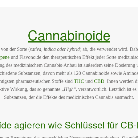
Cannabinoide
von der Sorte (
sativa, indica oder hybrid
) ab, die verwendet wird. Dab
rpene
und Flavonoide den therapeutischen Effekt jeder Sorte medizin
kung des medizinischem Cannabis-Anbau ist außerdem seine Dosierung
iedene Substanzen, davon mehr als 120 Cannabinoide sowie Aminosäur
htigsten pharmazeutischen Stoffe sind
THC
und
CBD
. Ihnen werden d
ktive Wirkung, das so genannte „
High
“, verantwortlich. Letztlich ist e
Substanzen, der die Effekte des medizinischen Cannabis ausmacht.
de agieren wie Schlüssel für CB
n an Rezeptoren des menschlichen Nervensystems andocken. Sie gehör