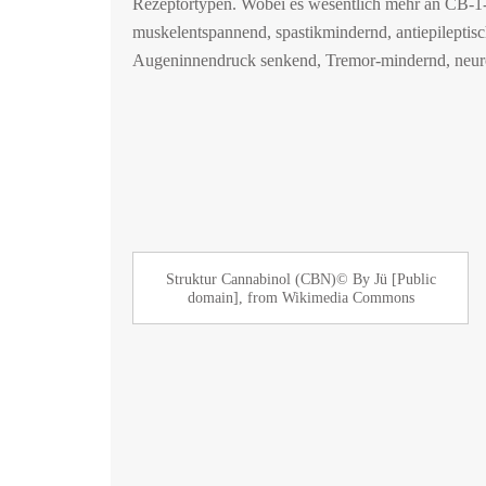
Rezeptortypen. Wobei es wesentlich mehr an CB-1-
muskelentspannend, spastikmindernd, antiepileptis
Augeninnendruck senkend, Tremor-mindernd, neuro
Struktur Cannabinol (CBN)© By Jü [Public
domain], from Wikimedia Commons