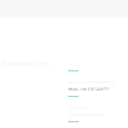
Hanfjournal-News
Kontakt
info@cannabis-association.de
Mobil: +49 170 5420777
Impressum
Datenschutzrichtlinien