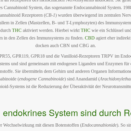
es Cannabinoid System, das sogenannte Endocannabinoid System. 19
Cannabinoid Rezeptoren (
CB-1
) wurden überwiegend im zentralen Nerve
r allem in Zellen (Mastzellen, B- und T-Lymphozyten) des Immunsyste
 durch
THC
aktiviert werden. Hierbei wirkt
THC
wie ein Schlüssel un
em in den Zellen des Immunsystems zu finden.
CBD
agiert eher indire
docken auch CBN und CBG an.
 GPR55, GPR119, GPR18 und die Vanilloid-Rezeptoren TRPV im Endoc
ystems und sind gemeinsam mit endogenen Liganden und Enzymen für
stoffe. Sie übermitteln dem Gehirn und anderen Organen Information
abinoide (
endogene Cannabinoide
) sind Anandamid (
Arachidonyleth
id-Systems ist die Reduzierung der Überaktivität der Neurotransmitte
 endokrines System sind durch 
er Wechselwirkung mit diesen Botenstoffen (
Endocannabionide
). So s