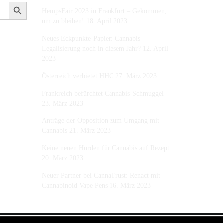
Search Button
HempsFair 2023 in Frankfurt – Gekommen,
um zu bleiben!
18. April 2023
Neues Eckpunkte-Papier: Cannabis-
Legalisierung noch in diesem Jahr?
12. April
2023
Österreich verbietet HHC
27. März 2023
Frankreich befürchtet Cannabis-Schmuggel
23. März 2023
Anträge der Opposition zum Umgang mit
Cannabis
21. März 2023
Keine neuen Hürden für Cannabis auf Rezept
20. März 2023
Neuer Partner bei CannaTrust: Renact mit
Cannabinoid Vape Pens
16. März 2023