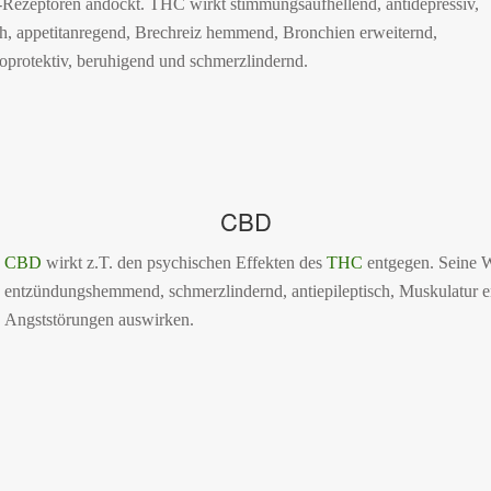
Rezeptoren andockt. THC wirkt stimmungsaufhellend, antidepressiv,
ch, appetitanregend, Brechreiz hemmend, Bronchien erweiternd,
protektiv, beruhigend und schmerzlindernd.
CBD
CBD
wirkt z.T. den psychischen Effekten des
THC
entgegen. Seine W
entzündungshemmend, schmerzlindernd, antiepileptisch, Muskulatur e
Angststörungen auswirken.