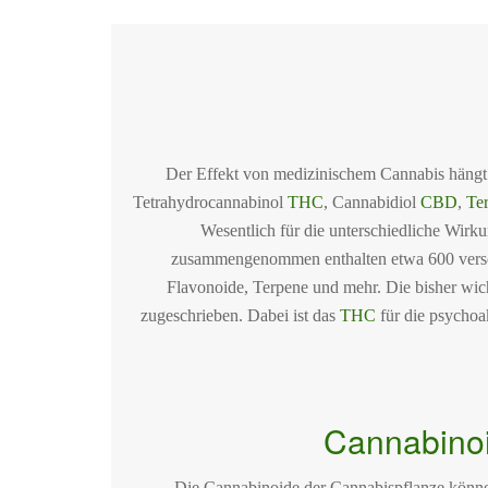
Der Effekt von medizinischem Cannabis hängt 
Tetrahydrocannabinol
THC
, Cannabidiol
CBD
,
Te
Wesentlich für die unterschiedliche Wir
zusammengenommen enthalten etwa 600 versch
Flavonoide, Terpene und mehr. Die bisher wic
zugeschrieben. Dabei ist das
THC
für die psychoa
Cannabinoi
Die Cannabinoide der Cannabispflanze könne