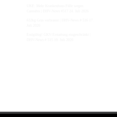
UKE: Mehr Krankenhaus-Fälle wegen
Cannabis | DHV-News #517
24. Juli 2026
632kg Gras verbrannt | DHV-News # 516
17.
Juli 2026
Endgültig! GKV-Erstattung eingeschränkt |
DHV-News # 515
10. Juli 2026