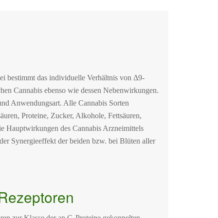
ei bestimmt das individuelle Verhältnis von Δ9-
ischen Cannabis ebenso wie dessen Nebenwirkungen.
 und Anwendungsart. Alle Cannabis Sorten
en, Proteine, Zucker, Alkohole, Fettsäuren,
ie Hauptwirkungen des Cannabis Arzneimittels
s der Synergieeffekt der beiden bzw. bei Blüten aller
-Rezeptoren
en zur Klasse der an G-Proteine gekoppelten