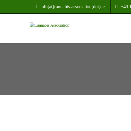
info[at]cannabis-association[dot]de
+49 
Cannabis Associat
social life