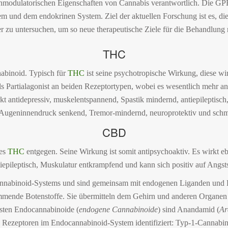
modulatorischen Eigenschaften von Cannabis verantwortlich. Die GP
und dem endokrinen System. Ziel der aktuellen Forschung ist es, di
 zu untersuchen, um so neue therapeutische Ziele für die Behandlung 
THC
nabinoid. Typisch für
THC
ist seine psychotropische Wirkung, diese wi
ls Partialagonist an beiden Rezeptortypen, wobei es wesentlich mehr 
kt antidepressiv, muskelentspannend, Spastik mindernd, antiepileptisc
 Augeninnendruck senkend, Tremor-mindernd, neuroprotektiv und schm
CBD
des
THC
entgegen. Seine Wirkung ist somit antipsychoaktiv. Es wirkt 
iepileptisch, Muskulatur entkrampfend und kann sich positiv auf Angs
cannabinoid-Systems und sind gemeinsam mit endogenen Liganden un
emmende Botenstoffe. Sie übermitteln dem Gehirn und anderen Organen
esten Endocannabinoide (
endogene Cannabinoide
) sind Anandamid (
Ar
 Rezeptoren im Endocannabinoid-System identifiziert: Typ-1-Cannabin