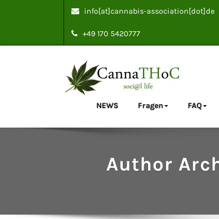
info[at]cannabis-association[dot]de
+49 170 5420777
NEWS
Fragen
FAQ
Cannabis Associ
social life
Author Arc