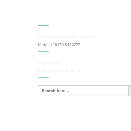
Kontakt
info@cannabis-association.de
Mobil: +49 170 5420777
Impressum
Datenschutzrichtlinien
Sea
Search
for: