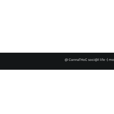
@ CannaTHoC soci@l life
-| mo