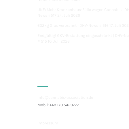
UKE: Mehr Krankenhaus-Fälle wegen Cannabis | D
News #517
24. Juli 2026
632kg Gras verbrannt | DHV-News # 516
17. Juli 20
Endgültig! GKV-Erstattung eingeschränkt | DHV-N
# 515
10. Juli 2026
Kontakt
info@cannabis-association.de
Mobil: +49 170 5420777
Impressum