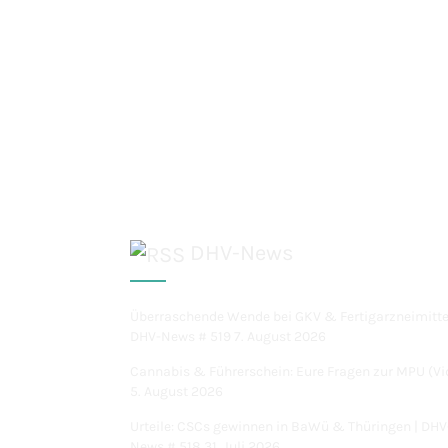
DHV-News
Überraschende Wende bei GKV & Fertigarzneimitte
DHV-News # 519
7. August 2026
Cannabis & Führerschein: Eure Fragen zur MPU (Vi
5. August 2026
Urteile: CSCs gewinnen in BaWü & Thüringen | DHV
News # 518
31. Juli 2026