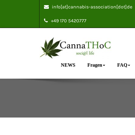
info[at]cannabis-association[dot]de
+49 170 5420777
NEWS
Fragen
FAQ
Cannabis Associ
social life