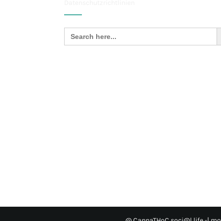
Datenschutzrichtlinien
Sea
Search
for:
@ CannaTHoC soci@l life
-| mo